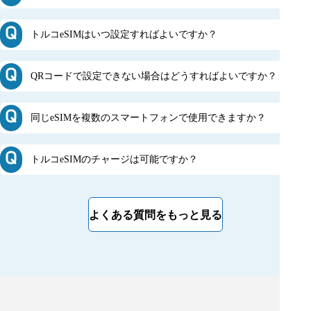
トルコeSIMはいつ設定すればよいですか？
[韓国無制限プラン]
QRコードで設定できない場合はどうすればよいですか？
同じeSIMを複数のスマートフォンで使用できますか？
トルコeSIMのチャージは可能ですか？
QRコードで設定する場合：
[その他の国 / 地域]
デバイスのSIMロック: お使いのデバイスがSIMロック
解除され、使用準備が整っていることを確認してくださ
い。eSIMはSIMロック解除済みおよびキャリアロック
よくある質問をもっと見る
解除済みのデバイスでのみ使用可能です。
スキャンが正しく行われているか確認: QRコードが正し
くスキャンされ、適切に位置合わせされていることを確
認してください。
QRコードの互換性を確認: お使いのスマートフォンが