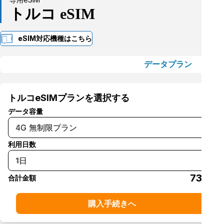
トルコ
eSIM
eSIM対応機種はこちら
無制限プラン
データプラン
トルコ
eSIMプランを選択する
データ容量
4G 無制限プラン
利用日数
1日
730
合計金額
円
購入手続きへ