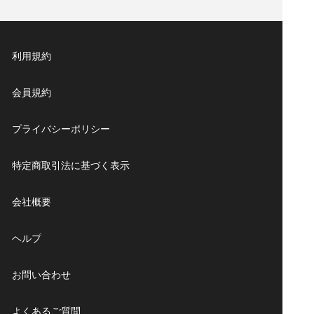
eSIM対応デバイス
であることを確認してください。
[アジア／世界周遊プラン]
インターネット接続環境: eSIMインストール中は安定
したWiFi接続を確保してください。
自動インストール: 一部のスマートフォンでは確認なし
利用規約
にeSIMが自動的にインストールされます。「購入履
歴」ページの
「注文履歴」
セクションを確認してくださ
会員規約
い。
プライバシーポリシー
手動設定の場合:
iOS：
設定ガイド
特定商取引法に基づく表示
Android：
設定ガイド
会社概要
ヘルプ
お問い合わせ
よくあるご質問