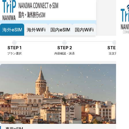
海外eSIM
海外WiFi
国内eSIM
国内WiFi
STEP 1
STEP 2
STEP 3
プラン選択
内容確認・決済
注文完了
専用eSIM